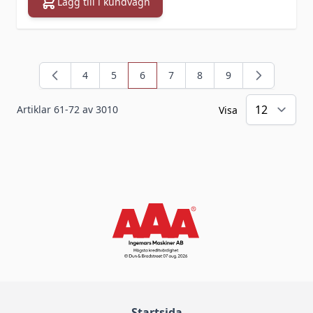
Lägg till i kundvagn
4
5
6
7
8
9
Sida
Sida
You're currently reading page
Sida
Sida
Sida
Artiklar
61
-
72
av
3010
Visa
Startsida