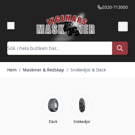
Hoppa till innehållet
0320-713000
Sök
Hem
/
Maskiner & Redskap
/
Snökedjor & Däck
Däck
Snökedjor