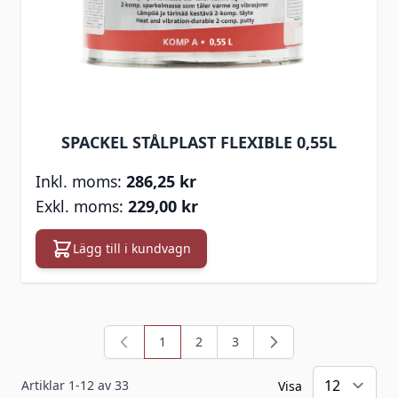
SPACKEL STÅLPLAST FLEXIBLE 0,55L
286,25 kr
229,00 kr
Lägg till i kundvagn
1
2
3
You're currently reading page
Sida
Sida
Artiklar
1
-
12
av
33
Visa