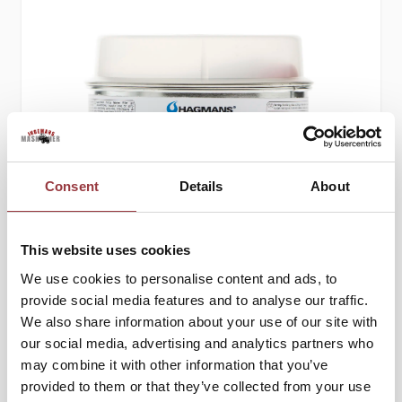
Consent
Details
About
This website uses cookies
MARINE FILLER 0,20 L
We use cookies to personalise content and ads, to
provide social media features and to analyse our traffic.
148,75 kr
We also share information about your use of our site with
119,00 kr
our social media, advertising and analytics partners who
may combine it with other information that you’ve
Lägg till i kundvagn
provided to them or that they’ve collected from your use