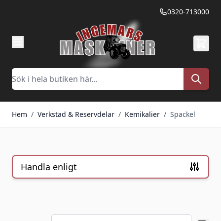
Hoppa till innehållet
0320-713000
Sök
Hem
/
Verkstad & Reservdelar
/
Kemikalier
/
Spackel
Handla enligt
Skip to product list