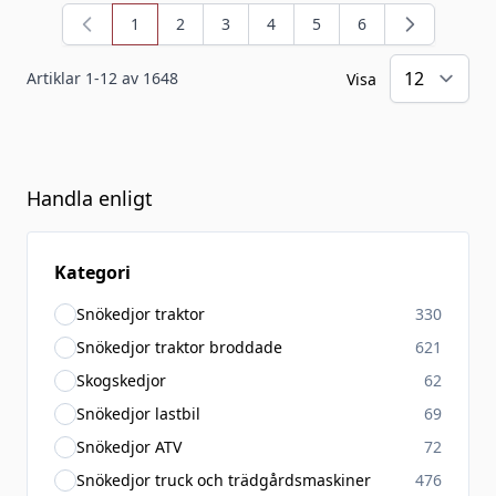
1
2
3
4
5
6
You're currently reading page
Sida
Sida
Sida
Sida
Sida
Artiklar
1
-
12
av
1648
Visa
Handla enligt
Kategori
Snökedjor traktor
330
Snökedjor traktor broddade
621
Skogskedjor
62
Snökedjor lastbil
69
Snökedjor ATV
72
Snökedjor truck och trädgårdsmaskiner
476