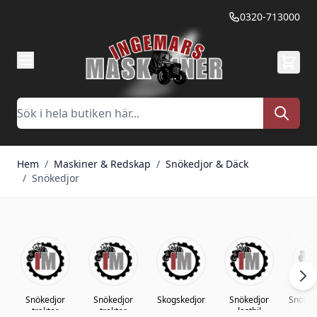
Hoppa till innehållet
0320-713000
Sök
Hem
/
Maskiner & Redskap
/
Snökedjor & Däck
/
Snökedjor
Snökedjor
Snökedjor
Skogskedjor
Snökedjor
Snöked
traktor
traktor
lastbil