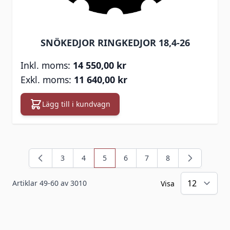
SNÖKEDJOR RINGKEDJOR 18,4-26
14 550,00 kr
11 640,00 kr
Lägg till i kundvagn
3
4
5
6
7
8
Sida
Sida
You're currently reading page
Sida
Sida
Sida
Artiklar
49
-
60
av
3010
Visa