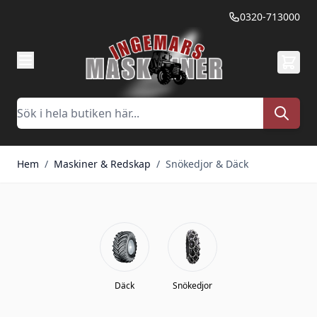
Hoppa till innehållet
0320-713000
Sök
Hem
/
Maskiner & Redskap
/
Snökedjor & Däck
Däck
Snökedjor