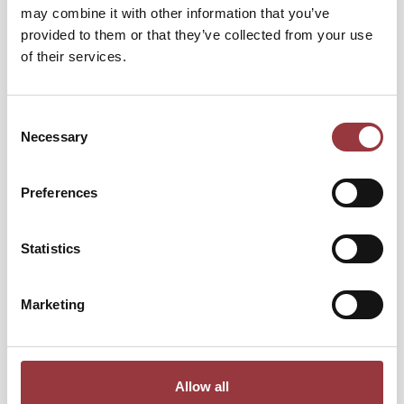
may combine it with other information that you’ve
provided to them or that they’ve collected from your use
of their services.
Consent
Necessary
Selection
Preferences
IM - GRÄVSKOPA HD 500MM S30 (180) 1-
2T
Statistics
Specialpris
7 498,75 kr
5 999,00 kr
Marketing
9 373,75 kr
Ordinarie pris
7 499,00 kr
Allow all
Lägg till i kundvagn