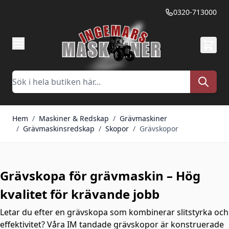
Hoppa till innehållet
0320-713000
Sök
Hem
/
Maskiner & Redskap
/
Grävmaskiner
/
Grävmaskinsredskap
/
Skopor
/
Grävskopor
Grävskopa för grävmaskin – Hög
kvalitet för krävande jobb
Letar du efter en grävskopa som kombinerar slitstyrka och
effektivitet? Våra IM tandade grävskopor är konstruerade