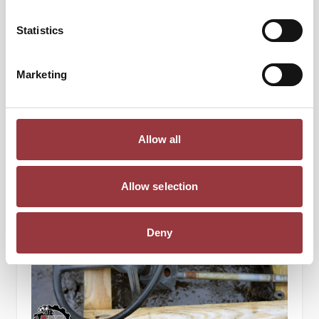
Statistics
SKYDD 4WD KARDAN VALMET 805
498,75 kr
Marketing
399,00 kr
Lägg till i kundvagn
Allow all
Allow selection
Deny