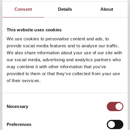
Consent
Details
About
LYFTARM DRAGARM HÖ VALMET 805
3 123,75 kr
This website uses cookies
2 499,00 kr
We use cookies to personalise content and ads, to
provide social media features and to analyse our traffic.
Lägg till i kundvagn
We also share information about your use of our site with
our social media, advertising and analytics partners who
may combine it with other information that you’ve
provided to them or that they’ve collected from your use
of their services.
Consent
Necessary
Selection
Preferences