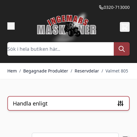
Hoppa till innehållet
0320-713000
Sök
Hem
/
Begagnade Produkter
/
Reservdelar
/
Valmet 805
Handla enligt
Skip to product list