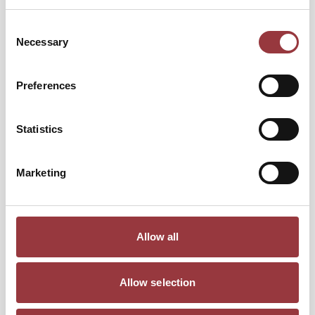
Consent
Necessary
Selection
Preferences
Statistics
Marketing
FÄRG PASSANDE TILL FENDT GRÖN 3/4 L
598,75 kr
Allow all
479,00 kr
Lägg till i kundvagn
Allow selection