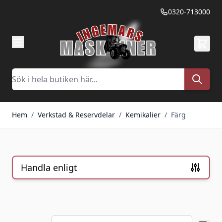
Hoppa till innehållet
0320-713000
Sök
Hem
/
Verkstad & Reservdelar
/
Kemikalier
/
Färg
Handla enligt
Skip to product list