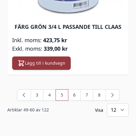
FÄRG GRÖN 3/4 L PASSANDE TILL CLAAS
423,75 kr
339,00 kr
Lägg till i kundvagn
3
4
5
6
7
8
Sida
Sida
You're currently reading page
Sida
Sida
Sida
Artiklar
49
-
60
av
122
Visa