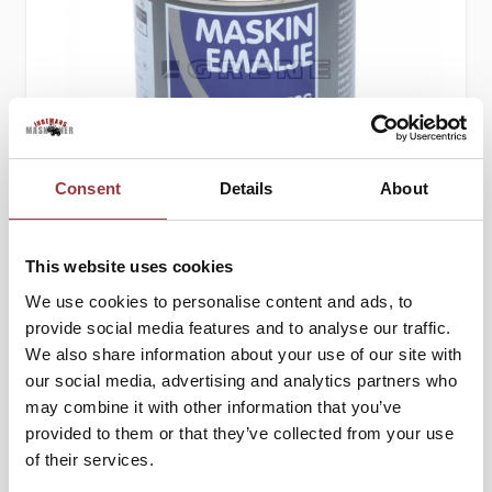
Consent
Details
About
FÄRG PASSANDE TILL JF RÖD 3/4 L
This website uses cookies
636,25 kr
We use cookies to personalise content and ads, to
provide social media features and to analyse our traffic.
509,00 kr
We also share information about your use of our site with
our social media, advertising and analytics partners who
Lägg till i kundvagn
may combine it with other information that you’ve
provided to them or that they’ve collected from your use
of their services.