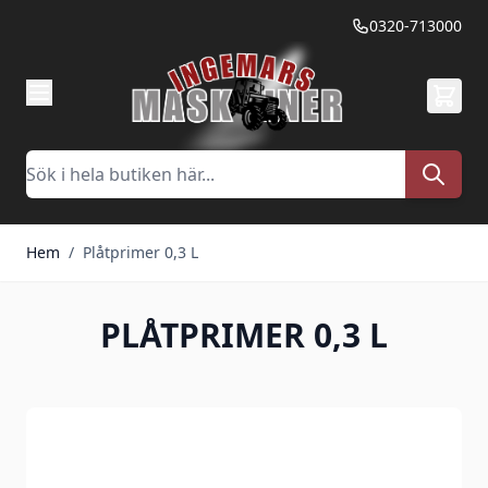
Hoppa till innehållet
0320-713000
Sök
Hem
/
Plåtprimer 0,3 L
PLÅTPRIMER 0,3 L