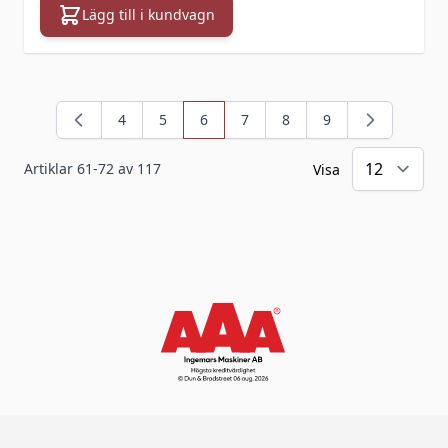
Lägg till i kundvagn
4
5
6
7
8
9
Sida
Sida
You're currently reading page
Sida
Sida
Sida
Artiklar
61
-
72
av
117
Visa