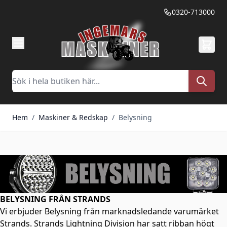
Hoppa till innehållet
0320-713000
Sök
Hem
/
Maskiner & Redskap
/
Belysning
BELYSNING FRÅN STRANDS
Vi erbjuder Belysning från marknadsledande varumärket
Strands. Strands Lightning Division har satt ribban högt