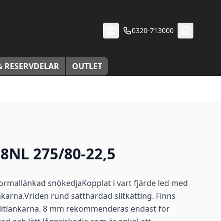
0320-713000
& RESERVDELAR
OUTLET
NL 275/80-22,5
 Normallänkad snökedjaKopplat i vart fjärde led med
nkarna.Vriden rund sätthärdad slitkätting. Finns
slitlänkarna. 8 mm rekommenderas endast för