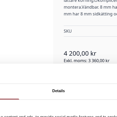
lättare körning.Okomplicer
montera.Vändbar. 8 mm ha
mm har 8 mm sidkätting o
SKU
4 200,00 kr
Exkl. moms:
3 360,00 kr
Details
e content and ads, to provide social media features and to analy