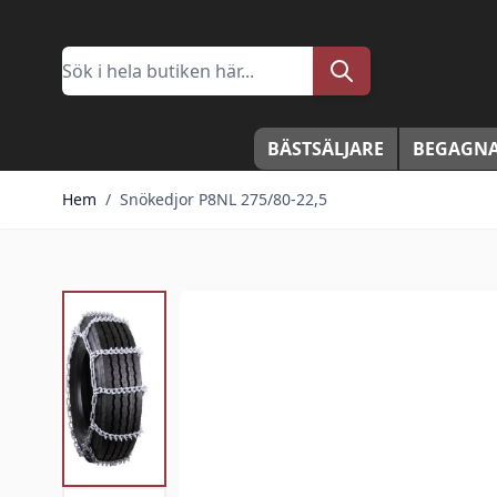
Hoppa till innehållet
Sök
BÄSTSÄLJARE
BEGAGNA
Hem
/
Snökedjor P8NL 275/80-22,5