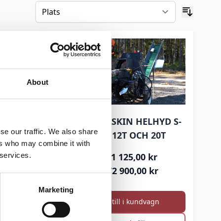
About
NSIN
IM - VEDMASKIN HELHYD S-
se our traffic. We also share
CON 7T, 12T OCH 20T
r
ers who may combine it with
kr
 services.
91 125,00 kr
72 900,00 kr
Marketing
gn
Lägg till i kundvagn