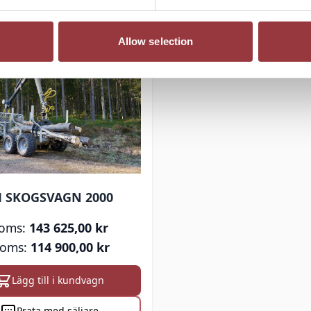
Prata med säljare
Prata med säljar
Allow selection
M SKOGSVAGN 2000
143 625,00 kr
114 900,00 kr
Lägg till i kundvagn
Prata med säljare