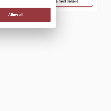
e
Prata med säljare
Allow all