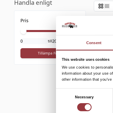
Handla enligt
Skip to product list
Pris
Minimalt Pris
Maximalt Pris
till
Consent
Tillämpa Filter
This website uses cookies
IM - 
We use cookies to personalis
information about your use of
other information that you’ve
Consent
Necessary
Selection