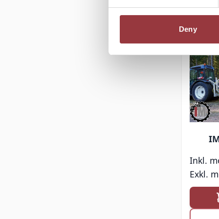
Deny
I