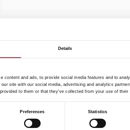
Details
IM - SÅGVERK BE
VEDMASKIN 7T SEMI S-
e content and ads, to provide social media features and to analy
59 987,50 k
CON
 our site with our social media, advertising and analytics partn
47 990,00 
 provided to them or that they’ve collected from your use of their
71 125,00 kr
56 900,00 kr
Preferences
Statistics
Lägg till i kundvagn
Lägg till i kundva