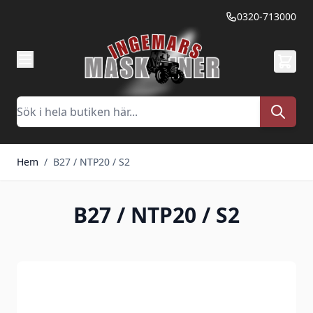
Hoppa till innehållet
0320-713000
Sök
Hem
/
B27 / NTP20 / S2
B27 / NTP20 / S2