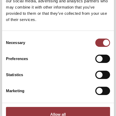
our social media, advertising and analytics partners who
- Tillverkade enligt nordisk standard- Axelstål i
may combine it with other information that you’ve
maskinstål (SS 1650, EN 10 025, E 335)- Fasade
provided to them or that they’ve collected from your use
svetsfogar för bästa inträngning i materialet-
of their services.
Svetsade med rörtråd för bästa hållfasthet- Borrade
hål för bästa passform&
Consent
Necessary
Selection
SKU
3006B27
Preferences
9 987,50 kr
Statistics
Exkl. moms:
7 990,00 kr
Antal
Marketing
Allow all